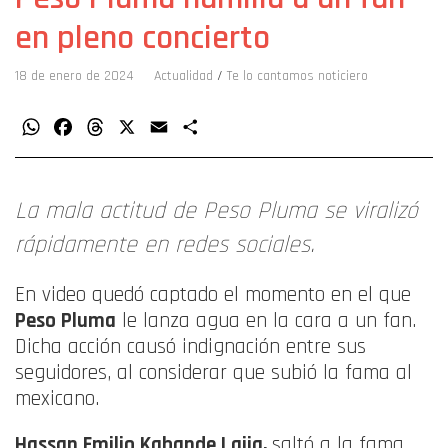
en pleno concierto
18 de enero de 2024
Actualidad
/
Te lo cantamos noticiero
WhatsApp
Facebook
Threads
X
Email
Compartir
La mala actitud de Peso Pluma se viralizó
rápidamente en redes sociales.
En video quedó captado el momento en el que
Peso Pluma
le lanza agua en la cara a un fan.
Dicha acción causó indignación entre sus
seguidores, al considerar que subió la fama al
mexicano.
Hassan Emilio Kabande Laija,
saltó a la fama