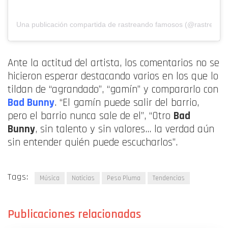
Una publicación compartida de rastreando famosos (@rastreand
Ante la actitud del artista, los comentarios no se
hicieron esperar destacando varios en los que lo
tildan de “agrandado”, “gamín” y compararlo con
Bad Bunny
. “El gamín puede salir del barrio,
pero el barrio nunca sale de el”, “Otro
Bad
Bunny
, sin talento y sin valores… la verdad aún
sin entender quién puede escucharlos”.
Tags:
Música
Noticias
Peso Pluma
Tendencias