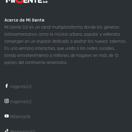
Acerca de Mi Gente
Mi Gente 3.0 es un canal multiplataforma donde los géneros
latinoamericanos como la música urbana, popular y vallenato
convergen en un espacio dedicado a exaltar los nuevos talentos.
Es una ventana interactiva, que unida a las redes sociales,
brinda entretenimiento a millones de hogares en más de 12
países del continente americano.
migente3.0
migente3.0
MiGente30
@migente3.0