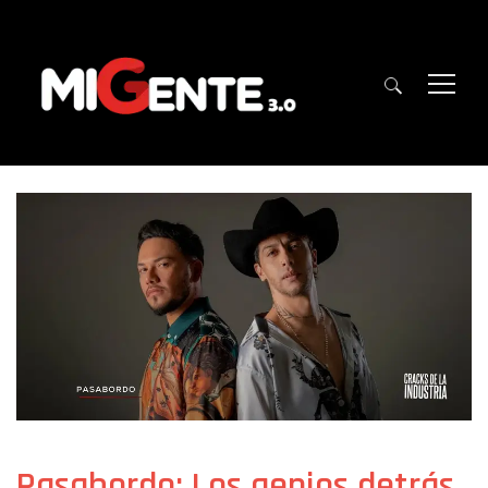
Pasabordo: Los genios detrás