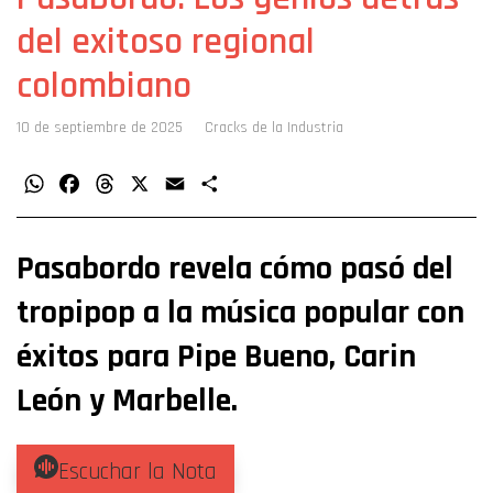
del exitoso regional
colombiano
10 de septiembre de 2025
Cracks de la Industria
WhatsApp
Facebook
Threads
X
Email
Compartir
Pasabordo revela cómo pasó del
tropipop a la música popular con
éxitos para Pipe Bueno, Carin
León y Marbelle.
Escuchar la Nota