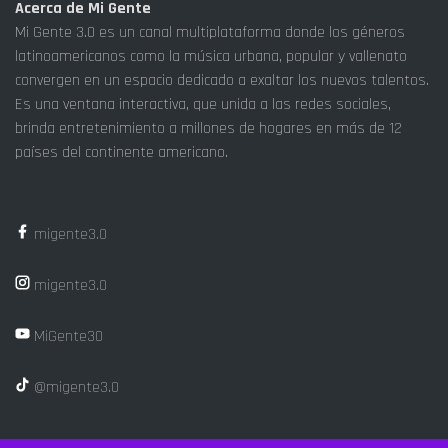
Acerca de Mi Gente
Mi Gente 3.0 es un canal multiplataforma donde los géneros
latinoamericanos como la música urbana, popular y vallenato
convergen en un espacio dedicado a exaltar los nuevos talentos.
Es una ventana interactiva, que unida a las redes sociales,
brinda entretenimiento a millones de hogares en más de 12
países del continente americano.
migente3.0
migente3.0
MiGente30
@migente3.0