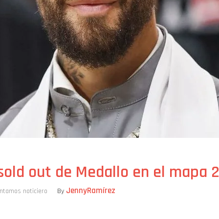
sold out de Medallo en el mapa 
JennyRamírez
antamos noticiero
By
ompartir