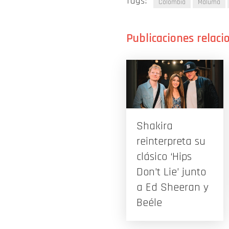
Tags:
Colombia
Maluma
Shakira
reinterpreta su
clásico ‘Hips
Don’t Lie’ junto
a Ed Sheeran y
Beéle