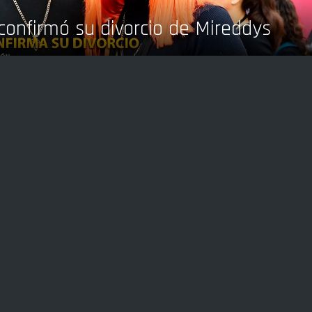
onfirmó su divorcio de Mireddys