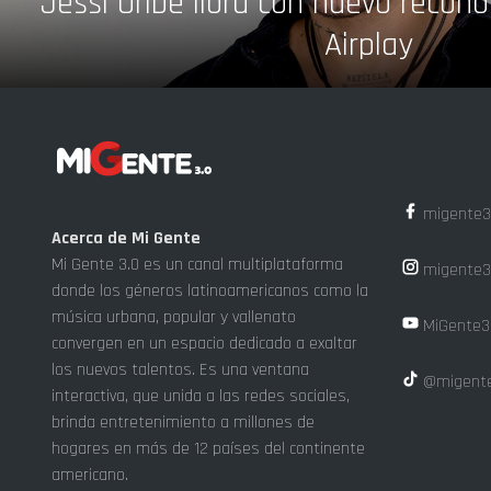
Jessi Uribe llora con nuevo recon
Airplay
migente3
Acerca de Mi Gente
Mi Gente 3.0 es un canal multiplataforma
migente3
donde los géneros latinoamericanos como la
música urbana, popular y vallenato
MiGente3
convergen en un espacio dedicado a exaltar
los nuevos talentos. Es una ventana
@migente
interactiva, que unida a las redes sociales,
brinda entretenimiento a millones de
hogares en más de 12 países del continente
americano.