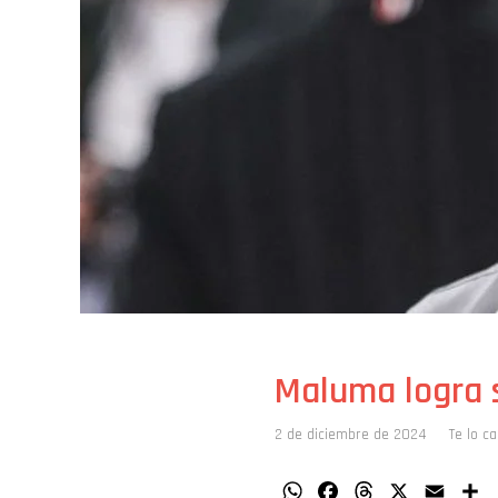
Maluma logra 
2 de diciembre de 2024
Te lo c
WhatsApp
Facebook
Threads
X
Email
C