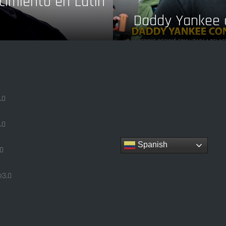
ocimiento en Latin
Daddy Yankee c
.0
.0
Spanish
0
3.0