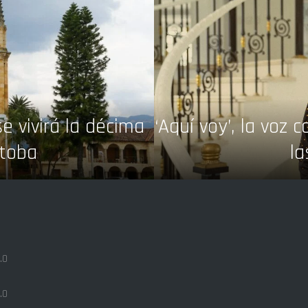
se vivirá la décima
‘Aquí voy’, la voz
itoba
la
.0
.0