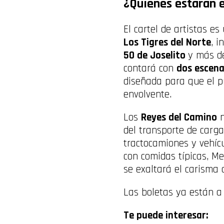
¿Quiénes estarán 
El cartel de artistas e
Los Tigres del Norte
, 
50 de Joselito
y más 
contará con
dos escena
diseñada para que el p
envolvente.
Los
Reyes del Camino
n
del transporte de carga
tractocamiones y vehícu
con comidas típicas, M
se exaltará el carisma 
Las boletas ya están a 
Te puede interesar: