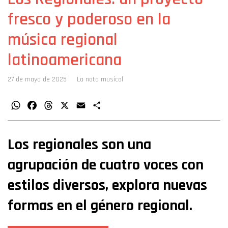
fresco y poderoso en la
música regional
latinoamericana
27 de mayo de 2025
La nota musical
WhatsApp
Facebook
Threads
X
Email
Compartir
Los regionales son una
agrupación de cuatro voces con
estilos diversos, explora nuevas
formas en el género regional.