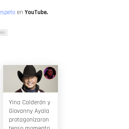
espeto
en
YouTube.
ión
Yina Calderón y
Giovanny Ayala
protagonizaron
tenso momento