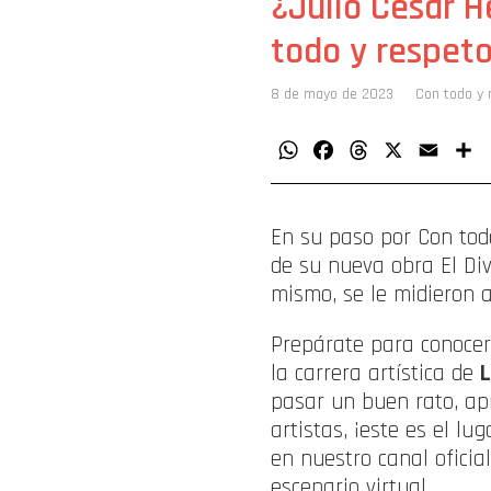
¿Julio César H
todo y respet
8 de mayo de 2023
Con todo y 
WhatsApp
Facebook
Threads
X
Email
C
En su paso por Con tod
de su nueva obra El Div
mismo, se le midieron 
Prepárate para conocer
la carrera artística de
L
pasar un buen rato, apr
artistas, ¡este es el l
en nuestro canal oficia
escenario virtual.