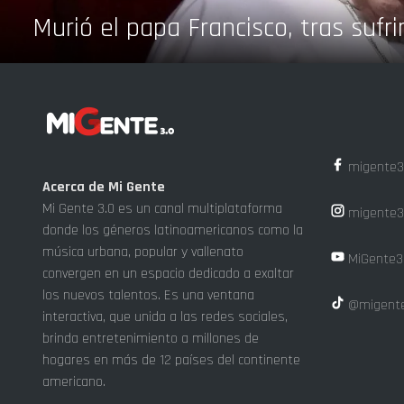
Murió el papa Francisco, tras sufri
migente3
Acerca de Mi Gente
Mi Gente 3.0 es un canal multiplataforma
migente3
donde los géneros latinoamericanos como la
música urbana, popular y vallenato
MiGente3
convergen en un espacio dedicado a exaltar
los nuevos talentos. Es una ventana
@migente
interactiva, que unida a las redes sociales,
brinda entretenimiento a millones de
hogares en más de 12 países del continente
americano.