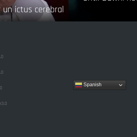
r un ictus cerebral
.0
.0
Spanish
0
3.0