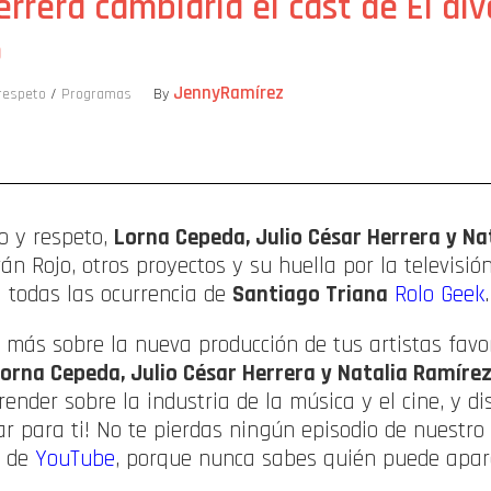
errera cambiaría el cast de El di
o
JennyRamírez
respeto
/
Programas
By
ompartir
o y respeto,
Lorna Cepeda, Julio César Herrera y Na
án Rojo, otros proyectos y su huella por la televisió
a todas las ocurrencia de
Santiago Triana
Rolo Geek
.
 más sobre la nueva producción de tus artistas favo
orna Cepeda, Julio César Herrera y Natalia Ramíre
ender sobre la industria de la música y el cine, y di
ugar para ti! No te pierdas ningún episodio de nuest
l de
YouTube
, porque nunca sabes quién puede apar