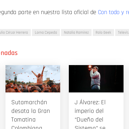
egunda parte en nuestra lista oficial de
Con todo y r
ulio César Herrera
Lorna Cepeda
Natalia Ramírez
Rolo Geek
Televis
Sutamarchán
J Álvarez: El
desata la Gran
imperio del
Tomatina
“Dueño del
Colombiana
Sistema” se