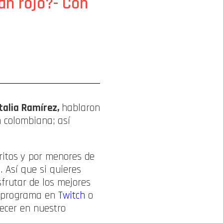
ván rojo?- Con
talia Ramírez,
hablaron
n colombiana; así
ritos
y por menores de
z
. Así que si quieres
sfrutar de los mejores
ro programa en
Twitch
o
ecer en nuestro