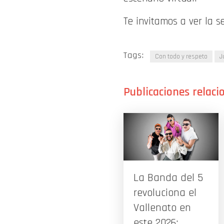
Te invitamos a ver la s
Tags:
Con todo y respeto
J
La Banda del 5
revoluciona el
Vallenato en
este 2026: