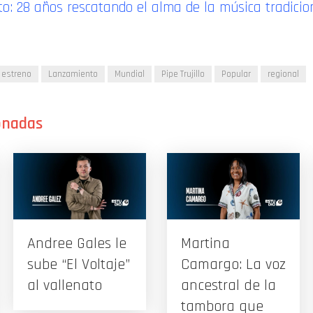
to: 28 años rescatando el alma de la música tradici
estreno
Lanzamiento
Mundial
Pipe Trujillo
Popular
regional
Andree Gales le
Martina
sube “El Voltaje”
Camargo: La voz
al vallenato
ancestral de la
tambora que