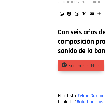
30 de junio de 2026
Estudio G
WhatsApp
Facebook
Threads
X
Email
C
Con seis años de
composición pro
sonido de la ba
Escuchar la Nota
El artista
Felipe García
titulado
“
Salud por los