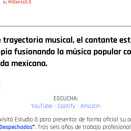
MiGente3.0
By
ompartir
 trayectoria musical, el cantante es
pia fusionando la música popular c
nda mexicana.
ESCUCHA:
YouTube
·
Spotify
·
Amazon
visitó Estudio G para presentar de forma oficial su 
 Despechados
”
. Tras seis años de trabajo profesiona