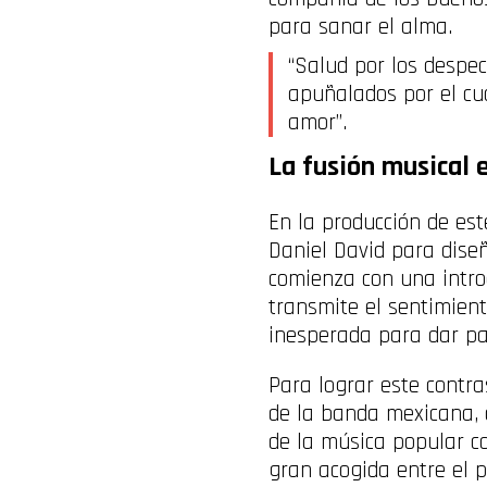
para sanar el alma.
“Salud por los despe
apuñalados por el cuc
amor”.
La fusión musical 
En la producción de este
Daniel David para diseñ
comienza con una intro
transmite el sentimien
inesperada para dar pas
Para lograr este contra
de la banda mexicana
de la música popular c
gran acogida entre el p