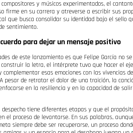
 compositores y músicos experimentados, el cantante
firme en su carrera y atreverse a escribir sus propi
l que busca consolidar su identidad bajo el sello q
 de sentimiento.
recuerdo para dejar un mensaje positivo
dades de este lanzamiento es que Felipe García no s
nstruir la letra, el intérprete tuvo que hacer el eje
y complementar esas emociones con las vivencias d
 pesar de retratar el dolor de una traición, la canci
enfocarse en la resiliencia y en la capacidad de sal
el despecho tiene diferentes etapas y que el propósi
n el proceso de levantarse. En sus palabras, aunque
meta siempre debe ser recuperarse, un proceso donde
s amigos y un espacio para el desahogo juegan un