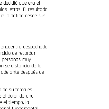
 decidió que era el
as letras. El resultado
ue lo define desde sus
e encuentra despechado
rcicio de recordar
e personas muy
ón se distancia de la
ir adelante después de
to de su tema es
 el dolor de una
 el tiempo, la
 papel fundamental