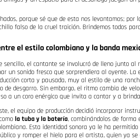
chados, porque sé que de esta nos levantamos; por 
hillo falso de la cruel traición. Brindemos todos para
entre el estilo colombiano y la banda mexi
 sencillo, el cantante se involucró de lleno junto al
ar un sonido fresco que sorprendiera al oyente. La 
ducción corta y pausada, muy al estilo de una ranch
to de desgarro. Sin embargo, el ritmo cambia de vel
o a un coro enérgico que invita a cantar y a brinda
ste, el equipo de producción decidió incorporar instr
, como
la tuba y la batería
, combinándolos de forma 
olombiana. Esta identidad sonora ya le ha permitido
úblico y romper el hielo para el artista, quien ya s