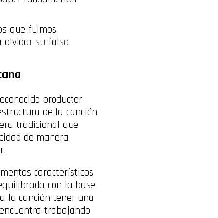
los que fuimos
 olvidar su falso
cana
 reconocido productor
estructura de la canción
era tradicional que
ocidad de manera
r.
umentos característicos
equilibrada con la base
 a la canción tener una
e encuentra trabajando