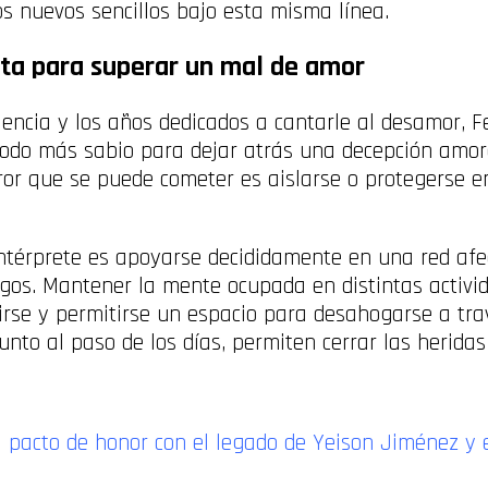
s nuevos sencillos bajo esta misma línea.
ista para superar un mal de amor
encia y los años dedicados a cantarle al desamor, F
todo más sabio para dejar atrás una decepción amor
rror que se puede cometer es aislarse o protegerse 
ntérprete es apoyarse decididamente en una red afec
igos. Mantener la mente ocupada en distintas activi
tirse y permitirse un espacio para desahogarse a tr
unto al paso de los días, permiten cerrar las heridas
l pacto de honor con el legado de Yeison Jiménez y 