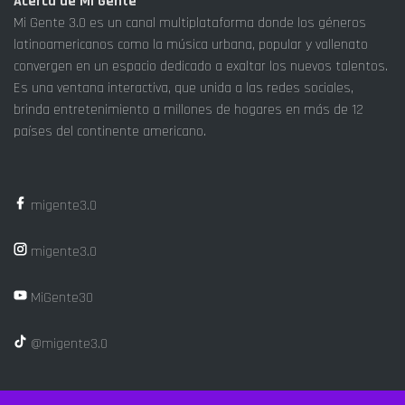
Acerca de Mi Gente
Mi Gente 3.0 es un canal multiplataforma donde los géneros
latinoamericanos como la música urbana, popular y vallenato
convergen en un espacio dedicado a exaltar los nuevos talentos.
Es una ventana interactiva, que unida a las redes sociales,
brinda entretenimiento a millones de hogares en más de 12
países del continente americano.
migente3.0
migente3.0
MiGente30
@migente3.0