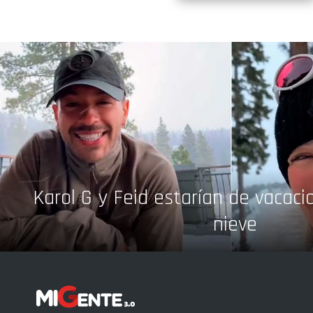
Karol G y Feid estarían de vacaci
nieve