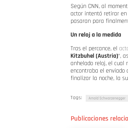
Según CNN, al momento 
actor intentó retirar e
pasaran para finalment
Un reloj a la medida
Tras el percance, el
act
Kitzbuhel (Austria)
“, a
anhelado reloj, el cual 
encontraba el enviado 
finalizar la noche, la s
Tags:
Arnold Schwarzenegger