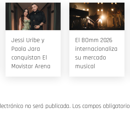
Jessi Uribe y
El BOmm 2026
Paola Jara
internacionaliza
conquistan El
su mercado
Movistar Arena
musical
electrónico no será publicada.
Los campos obligatori