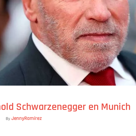
nold Schwarzenegger en Munich
JennyRamírez
By
ompartir