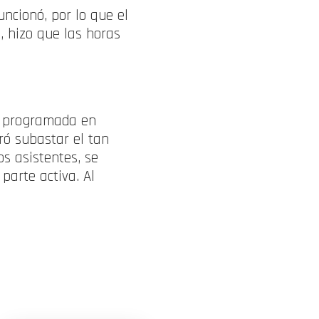
ncionó, por lo que el
o, hizo que las horas
na programada en
ró subastar el tan
os asistentes, se
parte activa. Al