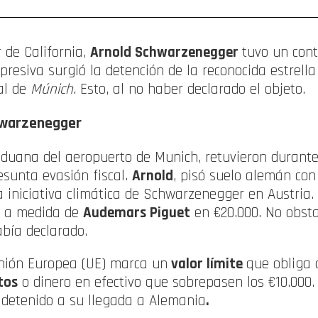
 de California,
Arnold Schwarzenegger
tuvo un con
presiva surgió la detención de la reconocida estrell
al de
Múnich.
Esto, al no haber declarado el objeto.
hwarzenegger
aduana del aeropuerto de Munich, retuvieron durante
esunta evasión fiscal.
Arnold
, pisó suelo alemán con
 iniciativa climática de Schwarzenegger en Austria. 
o a medida de
Audemars Piguet
en €20.000. No obsta
abía declarado.
nión Europea (UE) marca un
valor límite
que obliga a
tos
o dinero en efectivo que sobrepasen los €10.000.
 detenido a su llegada a Alemania
.