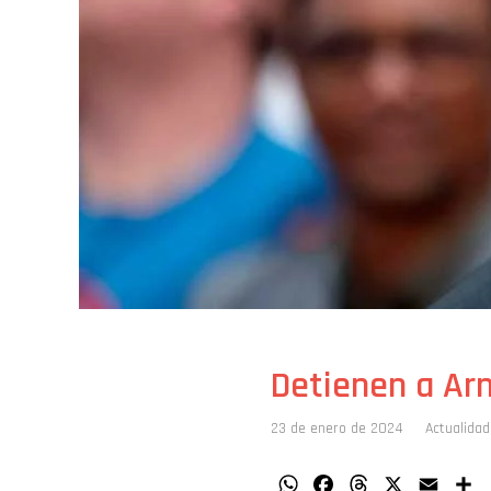
Detienen a Ar
23 de enero de 2024
Actualidad
WhatsApp
Facebook
Threads
X
Email
C