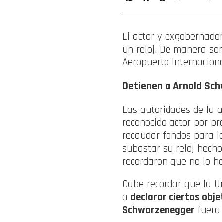
El actor y exgobernador
un reloj. De manera sor
Aeropuerto Internacion
Detienen a
Arnold Sc
Las autoridades de la 
reconocido actor por pr
recaudar fondos para la
subastar su reloj hech
recordaron que no lo h
Cabe recordar que la U
a
declarar ciertos obje
Schwarzenegger
fuera