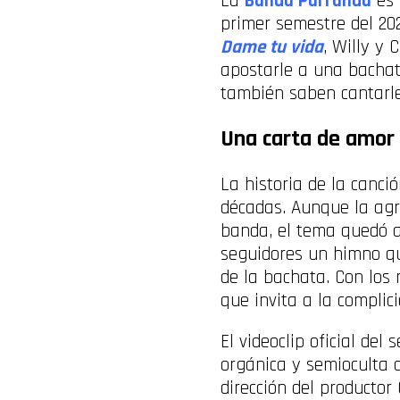
La
Banda Parranda
es 
primer semestre del 202
Dame tu vida
, Willy y 
apostarle a una bachat
también saben cantarle
Una carta de amor 
La historia de la canci
décadas. Aunque la agr
banda, el tema quedó a
seguidores un himno qu
de la bachata. Con los
que invita a la complic
El videoclip oficial del
orgánica y semioculta d
dirección del producto