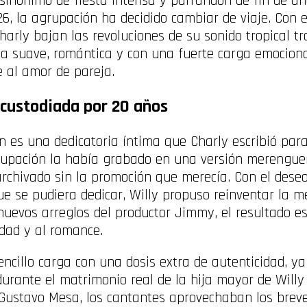
sinónimo de fiesta intensa y parrandón de fin de añ
6, la agrupación ha decidido cambiar de viaje. Con 
Charly bajan las revoluciones de su sonido tropical t
a suave, romántica y con una fuerte carga emocion
 al amor de pareja.
custodiada por 20 años
ón es una dedicatoria íntima que Charly escribió pa
upación la había grabado en una versión merenguera
rchivado sin la promoción que merecía. Con el deseo
e se pudiera dedicar, Willy propuso reinventar la m
 nuevos arreglos del productor Jimmy, el resultado e
idad y al romance.
 sencillo carga con una dosis extra de autenticidad, 
urante el matrimonio real de la hija mayor de Willy 
r Gustavo Mesa, los cantantes aprovechaban los brev