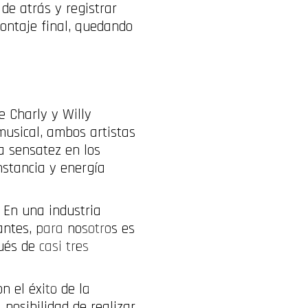
 de atrás y registrar
montaje final, quedando
 Charly y Willy
musical, ambos artistas
a sensatez en los
nstancia y energía
 En una industria
ntes, para nosotros es
és de casi tres
n el éxito de la
posibilidad de realizar