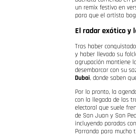
un remix festivo en ve
para que el artista bo
El radar exótico y 
Tras haber conquistado
y haber llevado su folc
agrupación mantiene la
desembarcar con su sa
Dubai
, donde saben que
Por lo pronto, la agend
con la llegada de las t
electoral que suele fren
de San Juan y San Pedro
incluyendo paradas con
Parranda para mucho t