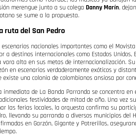
rsión merengue junto a su colega
Danny Marín
, deja
gotano se sume a la propuesta.
la ruta del San Pedro
 escenarios nacionales importantes como el Movista
lor a destinos internacionales como Estados Unidos, E
 vara alta en sus metas de internacionalización. Su
zón en escenarios verdaderamente exóticos y dista
 existe una colonia de colombianos ansiosa por cone
a inmediata de La Banda Parranda se concentra en el
radicionales festividades de mitad de año. Una vez 
ar las ferias locales, la orquesta confirma su partici
, llevando su parranda a diversos municipios del Hu
firmadas en Garzón, Gigante y Potrerillos, asegura
iempo.