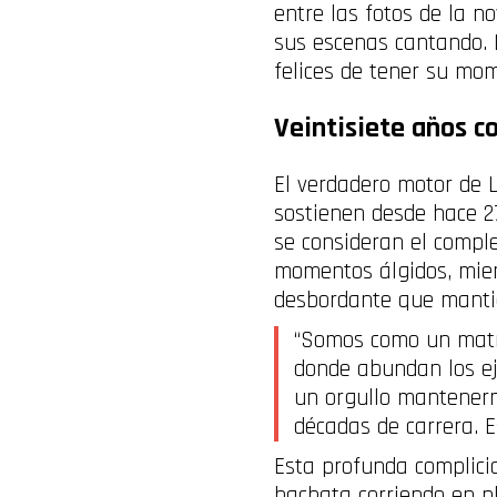
entre las fotos de la no
sus escenas cantando. 
felices de tener su mo
Veintisiete años c
El verdadero motor de 
sostienen desde hace 27
se consideran el comple
momentos álgidos, mient
desbordante que manti
“Somos como un matri
donde abundan los ej
un orgullo mantenern
décadas de carrera. E
Esta profunda complicid
bachata corriendo en p