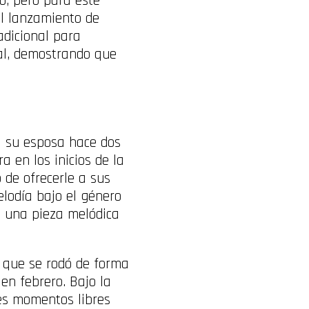
o, pero para este
el lanzamiento de
radicional para
al, demostrando que
ra su esposa hace dos
 en los inicios de la
 de ofrecerle a sus
elodía bajo el género
s una pieza melódica
ya que se rodó de forma
en febrero. Bajo la
es momentos libres