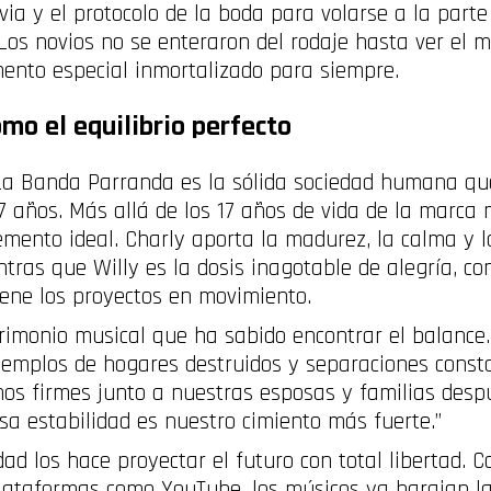
via y el protocolo de la boda para volarse a la parte
Los novios no se enteraron del rodaje hasta ver el 
mento especial inmortalizado para siempre.
omo el equilibrio perfecto
La Banda Parranda es la sólida sociedad humana que
 años. Más allá de los 17 años de vida de la marca 
mento ideal. Charly aporta la madurez, la calma y l
ras que Willy es la dosis inagotable de alegría, co
ene los proyectos en movimiento.
monio musical que ha sabido encontrar el balance.
emplos de hogares destruidos y separaciones consta
os firmes junto a nuestras esposas y familias despu
sa estabilidad es nuestro cimiento más fuerte.”
ad los hace proyectar el futuro con total libertad. Co
lataformas como YouTube, los músicos ya barajan la 