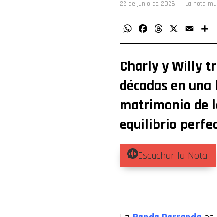
22 de junio de 2026
La nota mu
WhatsApp
Facebook
Threads
X
Email
C
Charly y Willy 
décadas en una 
matrimonio de la
equilibrio perfec
Escuchar la Nota