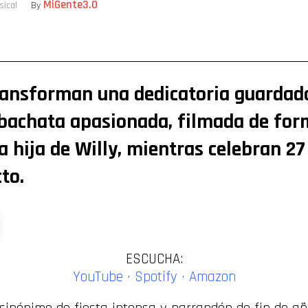
MiGente3.0
sical
By
ompartir
transforman una dedicatoria guardad
bachata apasionada, filmada de form
 hija de Willy, mientras celebran 27
to.
ESCUCHA:
YouTube
·
Spotify
·
Amazon