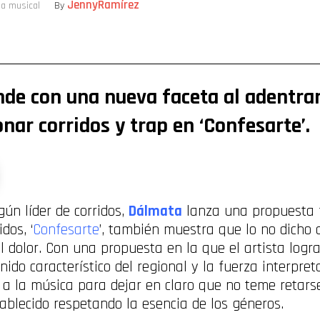
JennyRamírez
ta musical
By
ompartir
de con una nueva faceta al adentrar
onar corridos y trap en ‘Confesarte
gún líder de corridos,
Dálmata
lanza una propuesta f
dos, ‘
Confesarte
’, también muestra que lo no dicho 
dolor. Con una propuesta en la que el artista logra 
nido característico del regional y la fuerza interpre
a la música para dejar en claro que no teme retarse
tablecido respetando la esencia de los géneros.