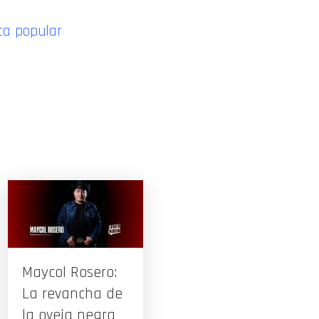
ca popular
Maycol Rosero:
La revancha de
la oveja negra