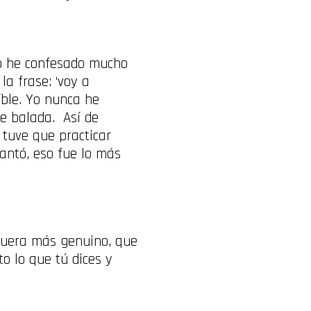
 lo he confesado mucho
a frase: ‘voy a
íble. Yo nunca he
de balada. Así de
tuve que practicar
antó, eso fue lo más
fuera más genuino, que
o lo que tú dices y