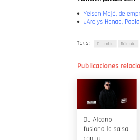
Yeison Majé, de empr
¿Arelys Henao, Paola
Tags:
Colombia
Dálmata
DJ Alcano
fusiona la salsa
con la