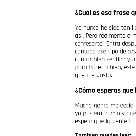
¿Cuál es esa frase 
Yo nunca he sido tan ll
así.
Pero realmente a m
confesarte’. Entra desp
cantado ese tipo de cos
cantar bien sentido y 
para hacerlo bien, est
que me gustó.
¿Cómo esperas que l
Mucha gente me decía h
yo pusiera lo mío y que
espero que la gente lo 
También puedes leer: