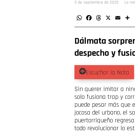
3 de septiembre de 2025
La no
WhatsApp
Facebook
Threads
X
Email
C
Dálmata sorpren
despecho y fusi
Escuchar la Nota
Sin querer imitar a nin
solo fusiona trap y corri
puede pesar más que el 
jocosa del urbano, el so
puertorriqueño regresa 
todo revolucionar lo es