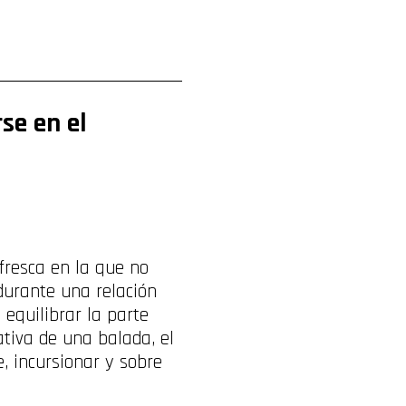
se en el
’.
resca en la que no
durante una relación
equilibrar la parte
tativa de una balada, el
, incursionar y sobre