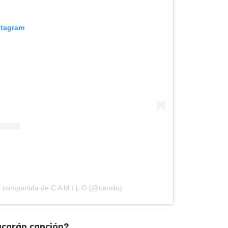
stagram
 compartida de C A M I L O (@camilo)
acarán canción?