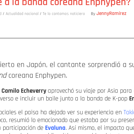
e a la banda coreana Enphypen?
JennyRamírez
d
/
Actualidad nacional
/
Te lo cantamos noticiero
By
ompartir
ierto en Japón, el cantante sorprendió a s
nd
coreana Enphypen.
o
Camilo Echeverry
aprovechó su viaje por Asia para
verso e incluir un baile junto a la banda de K-pop
E
ociales el paisa ha dejado ver su experiencia en
Toki
oco, resumió lo emocionado que estaba por su presen
 participación de
Evaluna
. Así mismo, el impacto qu