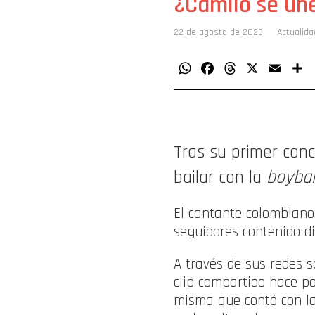
¿Camilo se un
22 de agosto de 2023
Actualida
WhatsApp
Facebook
Threads
X
Email
C
Tras su primer conc
bailar con la
boyba
El cantante colombian
seguidores contenido di
A través de sus redes s
clip compartido hace p
misma que contó con la