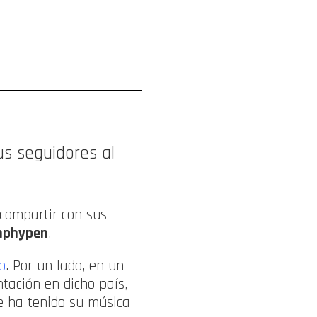
us seguidores al
 compartir con sus
nphypen
.
o
. Por un lado, en un
tación en dicho país,
e ha tenido su música