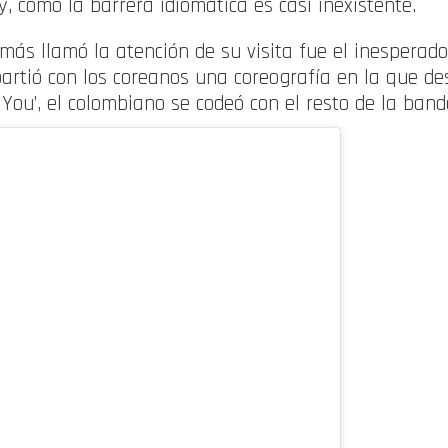
y, cómo la barrera idiomática es casi inexistente.
e más llamó la atención de su visita fue el inesperad
artió con los coreanos una coreografía en la que des
g You’, el colombiano se codeó con el resto de la band