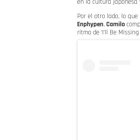
en la cultura japonesa 
Por el otro lado, lo qu
Enphypen
,
Camilo
comp
ritmo de ‘I’ll Be Missin