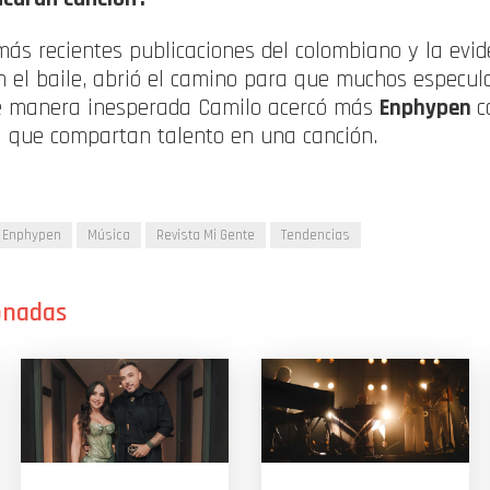
más recientes publicaciones del colombiano y la evi
on el baile, abrió el camino para que muchos especu
de manera inesperada Camilo acercó más
Enphypen
c
 que compartan talento en una canción.
Enphypen
Música
Revista Mi Gente
Tendencias