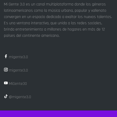
Mi Gente 3.0 es un canal multiplataforma donde los géneros
latinoamericanos como la música urbana, popular y vallenato
convergen en un espacio dedicado a exaltar los nuevos talentos.
Es una ventana interactiva, que unida a las redes sociales,
brinda entretenimiento a millones de hogares en más de 12
países del continente americano.
migente3.0
migente3.0
MiGente30
@migente3.0