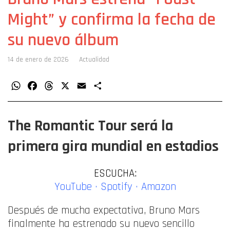
Might” y confirma la fecha de
su nuevo álbum
14 de enero de 2026
Actualidad
WhatsApp
Facebook
Threads
X
Email
Compartir
The Romantic Tour será la
primera gira mundial en estadios
ESCUCHA:
YouTube
·
Spotify
·
Amazon
Después de mucha expectativa, Bruno Mars
finalmente ha estrenado su nuevo sencillo