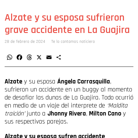
Alzate y su esposa sufrieron
grave accidente en La Guajira
28 de febrero de 2024
Te lo cantamos noticiero
WhatsApp
Facebook
Threads
X
Email
Compartir
Alzate
y su esposa
Ángela Carrasquilla
,
sufrieron un accidente en un buggy al momento
de desafiar las dunas de La Guajira. Todo ocurrió
en medio de un viaje del interprete de
‘Maldita
traición’
junto a
Jhonny Rivera
,
Milton Cano
y
sus respectivas parejas.
Alzate y su esposa sufren accidente