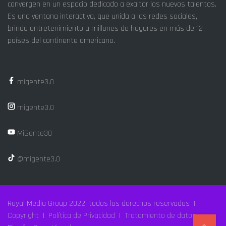
convergen en un espacio dedicado a exaltar los nuevos talentos.
Es una ventana interactiva, que unida a las redes sociales,
brinda entretenimiento a millones de hogares en más de 12
países del continente americano.
migente3.0
migente3.0
MiGente30
@migente3.0
Royal Media Group 2022, todos los derechos reservados |
Copyright
|
Política de Privacidad
|
Tratamiento de datos
|