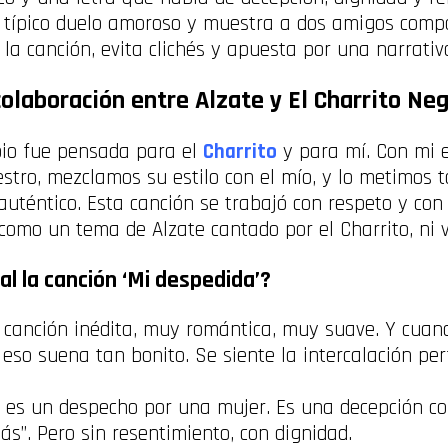
l típico duelo amoroso y muestra a dos amigos compar
de la canción, evita clichés y apuesta por una narrativ
olaboración entre Alzate y El Charrito Ne
pio fue pensada para el
Charrito
y para mí. Con mi
stro, mezclamos su estilo con el mío, y lo metimos t
uténtico. Esta canción se trabajó con respeto y con
omo un tema de Alzate cantado por el Charrito, ni v
al la canción ‘Mi despedida’?
canción inédita, muy romántica, muy suave. Y cuand
eso suena tan bonito. Se siente la intercalación per
o es un despecho por una mujer. Es una decepción co
ás”. Pero sin resentimiento, con dignidad.