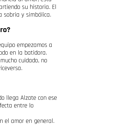
tiendo su historia. El
a sobria y simbólica.
gro?
 equipo empezamos a
odo en la batidora.
 mucho cuidado, no
iceversa.
o llega Alzate con ese
fecta entre lo
n el amor en general.