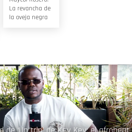
La revancha de
la oveja negra
 de ‘Un trip’ de Key Key: el afrobeat