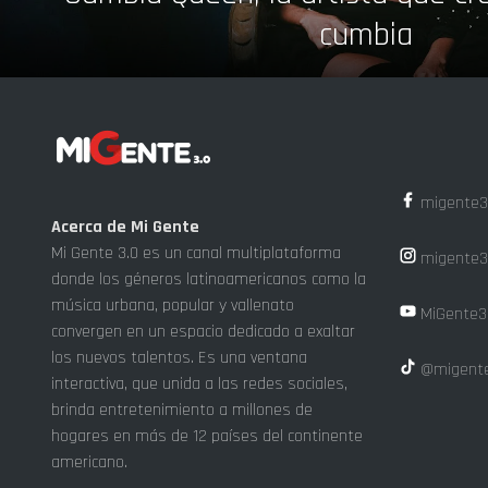
cumbia
migente3
Acerca de Mi Gente
Mi Gente 3.0 es un canal multiplataforma
migente3
donde los géneros latinoamericanos como la
música urbana, popular y vallenato
MiGente3
convergen en un espacio dedicado a exaltar
los nuevos talentos. Es una ventana
@migente
interactiva, que unida a las redes sociales,
brinda entretenimiento a millones de
hogares en más de 12 países del continente
americano.