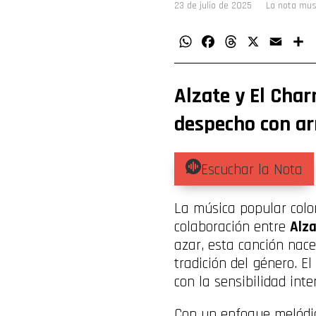
23 de julio de 2025
La nota mus
WhatsApp
Facebook
Threads
X
Email
C
Alzate y El Char
despecho con ar
Escuchar la Nota
La música popular col
colaboración entre
Alz
azar, esta canción nace
tradición del género. 
con la sensibilidad int
Con un enfoque melódic