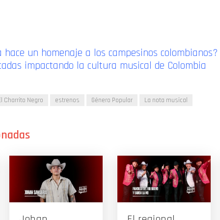
a hace un homenaje a los campesinos colombianos?
écadas impactando la cultura musical de Colombia
El Charrito Negro
estrenos
Género Popular
La nota musical
Johan
El regional