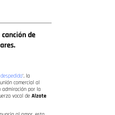
a canción de
ares.
 despedida
’, la
 unión comercial al
a admiración por la
fuerza vocal de
Alzate
nuncia al amor, esta