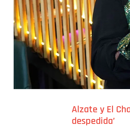
Alzate y El Ch
despedida’