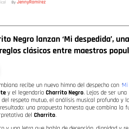
JennyRamírez
ical
By
ompartir
rito Negro lanzan ‘Mi despedida’, un
reglos clásicos entre maestros popul
ombiana recibe un nuevo himno del despecho con
‘
Mi
ate
y el legendario
Charrito Negro
. Lejos de ser una
 del respeto mutuo, el análisis musical profundo y l
El resultado: una propuesta honesta que combina la 
erpretativa del
Charrito
.
o y una letra que habla de decepción, dignidad y re