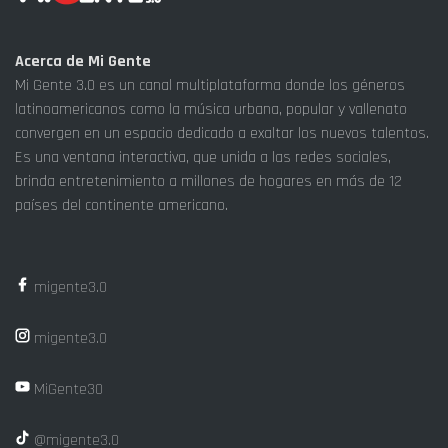
Acerca de Mi Gente
Mi Gente 3.0 es un canal multiplataforma donde los géneros
latinoamericanos como la música urbana, popular y vallenato
convergen en un espacio dedicado a exaltar los nuevos talentos.
Es una ventana interactiva, que unida a las redes sociales,
brinda entretenimiento a millones de hogares en más de 12
países del continente americano.
migente3.0
migente3.0
MiGente30
@migente3.0