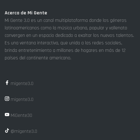
Acerca de Mi Gente
Mi Gente 3.0 es un canal multiplataforma donde los géneros
latinoamericanos como la música urbana, popular y vallenato
convergen en un espacio dedicado a exaltar los nuevos talentos.
Es una ventana interactiva, que unida a las redes sociales,
brinda entretenimiento a millones de hogares en más de 12
países del continente americano.
migente3.0
migente3.0
MiGente30
@migente3.0