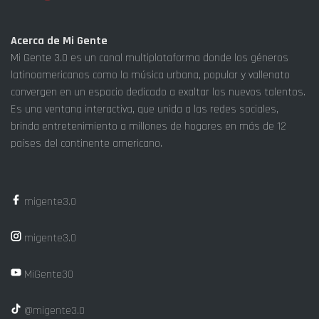
Acerca de Mi Gente
Mi Gente 3.0 es un canal multiplataforma donde los géneros
latinoamericanos como la música urbana, popular y vallenato
convergen en un espacio dedicado a exaltar los nuevos talentos.
Es una ventana interactiva, que unida a las redes sociales,
brinda entretenimiento a millones de hogares en más de 12
países del continente americano.
migente3.0
migente3.0
MiGente30
@migente3.0