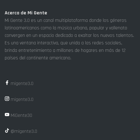
Acerca de Mi Gente
Mi Gente 3.0 es un canal multiplataforma donde los géneros
latinoamericanos como la música urbana, popular y vallenato
convergen en un espacio dedicado a exaltar los nuevos talentos.
Es una ventana interactiva, que unida a las redes sociales,
brinda entretenimiento a millones de hogares en más de 12
países del continente americano.
migente3.0
migente3.0
MiGente30
@migente3.0