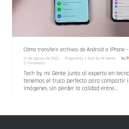
Cómo transferir archivos de Android a iPhone –
M
12 de agosto de 2022
Programas
/
Tech by Mi Gente
By
0 Comments
Tech by mi Gente junto al experto en tecno
tenemos el truco perfecto para compartir 
imágenes sin perder la calidad entre…