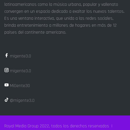
latinoamericanos como la música urbana, popular y vallenato
convergen en un espacio dedicado a exaltar los nuevos talentos.
Es una ventana interactiva, que unida a las redes sociales,
brinda entretenimiento a millones de hogares en más de 12
países del continente americano.
migente3.0
migente3.0
MiGente30
@migente3.0
Royal Media Group 2022, todos los derechos reservados |