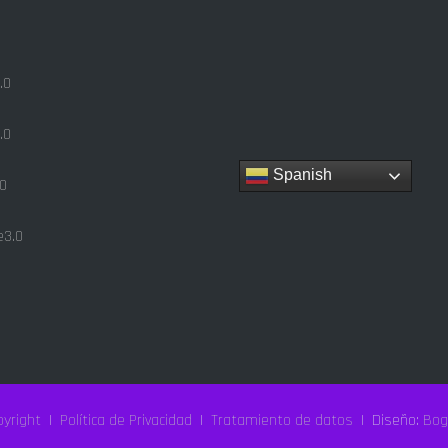
.0
.0
Spanish
0
3.0
yright
|
Política de Privacidad
|
Tratamiento de datos
| Diseño:
Bog