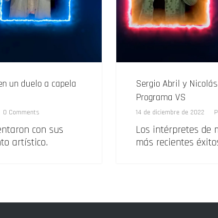
en un duelo a capela
Sergio Abril y Nicolá
Programa VS
0 Comments
14 de diciembre de 2022
P
entaron con sus
Los intérpretes de 
o artístico.
más recientes éxito