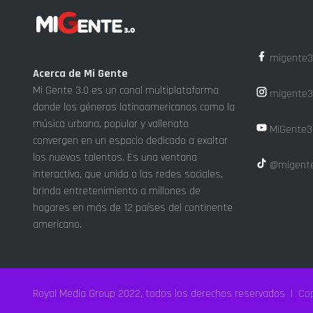
migente3
Acerca de Mi Gente
Mi Gente 3.0 es un canal multiplataforma
migente3
donde los géneros latinoamericanos como la
música urbana, popular y vallenato
MiGente3
convergen en un espacio dedicado a exaltar
los nuevos talentos. Es una ventana
@migente
interactiva, que unida a las redes sociales,
brinda entretenimiento a millones de
hogares en más de 12 países del continente
americano.
Royal Media Group 2022, todos los derechos reservados |
Cop