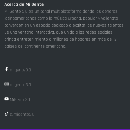
Acerca de Mi Gente
Mi Gente 3.0 es un canal multiplataforma donde los géneros
latinoamericanos como la música urbana, popular y vallenato
convergen en un espacio dedicado a exaltar los nuevos talentos.
Es una ventana interactiva, que unida a las redes sociales,
brinda entretenimiento a millones de hogares en más de 12
países del continente americano.
migente3.0
migente3.0
MiGente30
@migente3.0