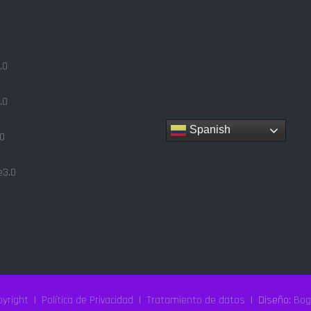
.0
.0
Spanish
0
3.0
yright
|
Política de Privacidad
|
Tratamiento de datos
| Diseño:
Bog