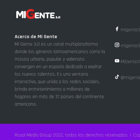
migente3
Acerca de Mi Gente
Mi Gente 3.0 es un canal multiplataforma
migente3
donde los géneros latinoamericanos como la
música urbana, popular y vallenato
MiGente3
convergen en un espacio dedicado a exaltar
los nuevos talentos. Es una ventana
@migente
interactiva, que unida a las redes sociales,
brinda entretenimiento a millones de
hogares en más de 12 países del continente
americano.
Royal Media Group 2022, todos los derechos reservados |
Cop