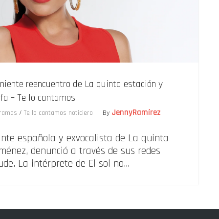
iente reencuentro de La quinta estación y
afa – Te lo cantamos
JennyRamírez
ramas
/
Te lo cantamos noticiero
By
nte española y exvocalista de La quinta
iménez, denunció a través de sus redes
ude. La intérprete de El sol no…