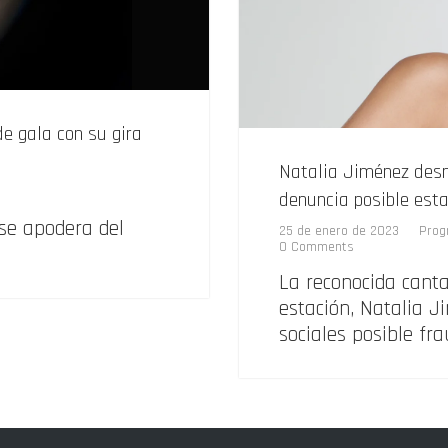
e gala con su gira
Natalia Jiménez desm
denuncia posible est
se apodera del
25 de enero de 2023
Prog
0 Comments
La reconocida canta
estación, Natalia J
sociales posible fra