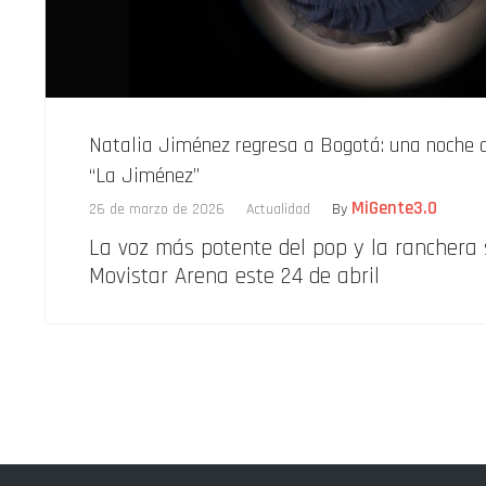
Natalia Jiménez regresa a Bogotá: una noche d
“La Jiménez”
MiGente3.0
26 de marzo de 2026
Actualidad
By
La voz más potente del pop y la ranchera 
Movistar Arena este 24 de abril