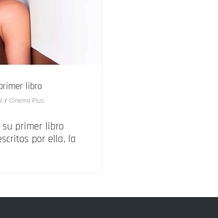
rimer libro
l
/
Cinema Plus
 su primer libro
critos por ella, la