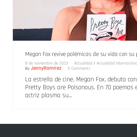
Megan Fox revive polémicas de su vida con su p
8 de noviembre de 2023
Actualidad
/
Actualidad internaciona
JennyRamírez
By
0 Comments
La estrella de cine, Megan Fox, debuta con
Pretty Boys are Poisonous. En 70 poemas es
actriz plasma su…