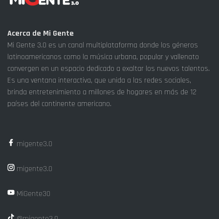
Acerca de Mi Gente
Mi Gente 3.0 es un canal multiplataforma donde los géneros
latinoamericanos como la música urbana, popular y vallenato
convergen en un espacio dedicado a exaltar los nuevos talentos.
Es una ventana interactiva, que unida a las redes sociales,
brinda entretenimiento a millones de hogares en más de 12
países del continente americano.
migente3.0
migente3.0
MiGente30
@migente3.0