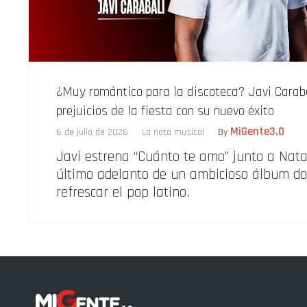
¿Muy romántico para la discoteca? Javi Caraba
prejuicios de la fiesta con su nuevo éxito
MiGente3.0
6 de julio de 2026
La nota musical
By
Javi estrena “Cuánto te amo” junto a Natali
último adelanto de un ambicioso álbum d
refrescar el pop latino.