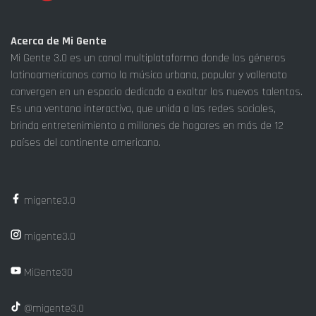
Acerca de Mi Gente
Mi Gente 3.0 es un canal multiplataforma donde los géneros
latinoamericanos como la música urbana, popular y vallenato
convergen en un espacio dedicado a exaltar los nuevos talentos.
Es una ventana interactiva, que unida a las redes sociales,
brinda entretenimiento a millones de hogares en más de 12
países del continente americano.
migente3.0
migente3.0
MiGente30
@migente3.0