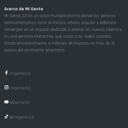
Acerca de Mi Gente
Mi Gente 3.0 es un canal multiplataforma donde los géneros
latinoamericanos como la música urbana, popular y vallenato
convergen en un espacio dedicado a exaltar los nuevos talentos.
Es una ventana interactiva, que unida a las redes sociales,
brinda entretenimiento a millones de hogares en más de 12
países del continente americano.
migente3.0
migente3.0
MiGente30
@migente3.0