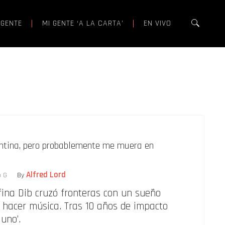
 GENTE
MI GENTE ‘A LA CARTA’
EN VIVO
gentina, pero probablemente me muera en
Alfred Lord
o G
By
fina Dib cruzó fronteras con un sueño
 hacer música. Tras 10 años de impacto
 uno’.