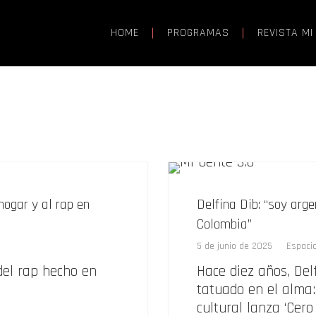
HOME
PROGRAMAS
REVISTA MI
hogar y al rap en
Delfina Dib: “soy ar
Colombia”
5 de junio de 2025
Espaci
del rap hecho en
Hace diez años, Del
tatuado en el alma:
cultural lanza ‘Cero