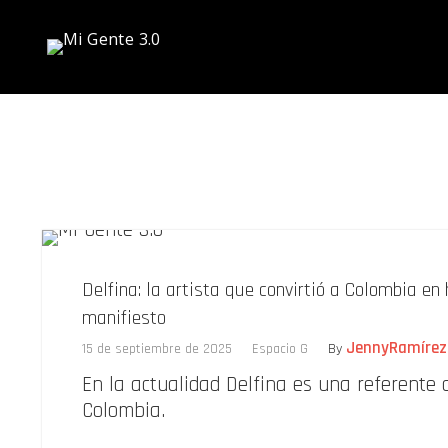
Delfina: la artista que convirtió a Colombia en 
manifiesto
JennyRamírez
15 de septiembre de 2025
Espacio G
By
En la actualidad Delfina es una referente 
Colombia.