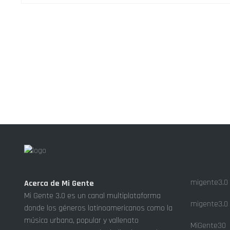
migente3.0
Acerca de Mi Gente
Mi Gente 3.0 es un canal multiplataforma
migente3.0
donde los géneros latinoamericanos como la
música urbana, popular y vallenato
MiGente30