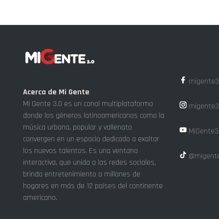
migente3
Acerca de Mi Gente
Mi Gente 3.0 es un canal multiplataforma
migente3
donde los géneros latinoamericanos como la
música urbana, popular y vallenato
MiGente3
convergen en un espacio dedicado a exaltar
los nuevos talentos. Es una ventana
@migente
interactiva, que unida a las redes sociales,
brinda entretenimiento a millones de
hogares en más de 12 países del continente
americano.