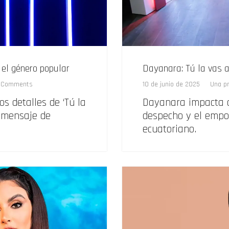
 el género popular
Dayanara: Tú la vas a
 Comments
10 de junio de 2025
Una p
s detalles de ‘Tú la
Dayanara impacta co
 mensaje de
despecho y el empo
ecuatoriano.