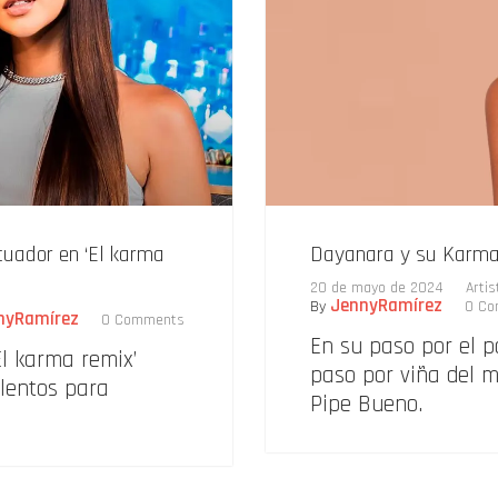
uador en ‘El karma
Dayanara y su Karma 
20 de mayo de 2024
Arti
JennyRamírez
By
0 Co
nyRamírez
0 Comments
En su paso por el p
l karma remix’
paso por viña del m
alentos para
Pipe Bueno.