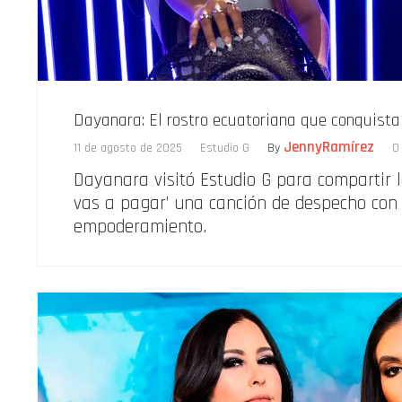
Dayanara: El rostro ecuatoriana que conquista
JennyRamírez
11 de agosto de 2025
Estudio G
By
0
Dayanara visitó Estudio G para compartir lo
vas a pagar’ una canción de despecho con
empoderamiento.