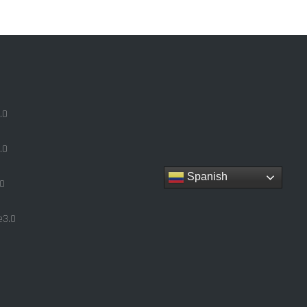
.0
.0
Spanish
0
3.0