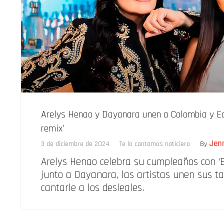
Arelys Henao y Dayanara unen a Colombia y Ec
remix’
Jen
3 de diciembre de 2024
Te lo cantamos noticiero
By
Arelys Henao celebra su cumpleaños con ‘E
junto a Dayanara, las artistas unen sus t
cantarle a los desleales.