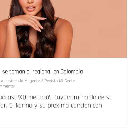
se toman el regional en Colombia
sta destacado Mi gente
/
Revista Mi Gente
mments
odcast ‘XQ me tocó‘, Dayanara habló de su
ar, El karma y su próxima canción con