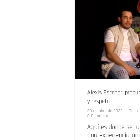
Alexis Escobar: pregu
y respeto
30 de abril de 2023
Con t
0 Comments
Aquí es donde se ju
una experiencia ún