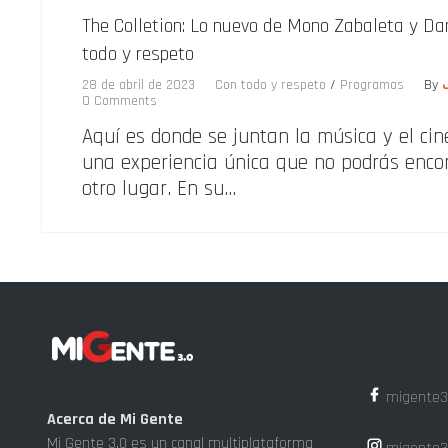
The Colletion: Lo nuevo de Mono Zabaleta y Da
todo y respeto
28 de abril de 2023
Con todo y respeto
/
Programas
By
0 Comments
Aquí es donde se juntan la música y el cin
una experiencia única que no podrás enco
otro lugar. En su…
migente3
Acerca de Mi Gente
Mi Gente 3.0 es un canal multiplataforma