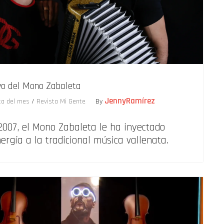
evo del Mono Zabaleta
JennyRamírez
ta del mes
/
Revista Mi Gente
By
2007, el Mono Zabaleta le ha inyectado
ergía a la tradicional música vallenata.