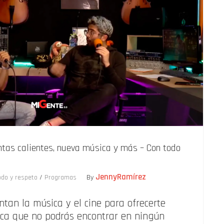
ntas calientes, nueva música y más – Con todo
JennyRamírez
odo y respeto
/
Programas
By
ntan la música y el cine para ofrecerte
ica que no podrás encontrar en ningún