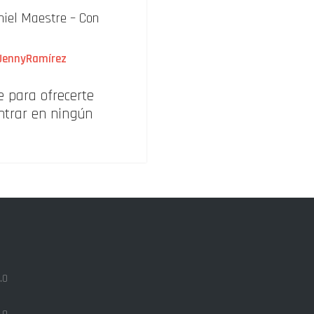
niel Maestre – Con
JennyRamírez
e para ofrecerte
ntrar en ningún
.0