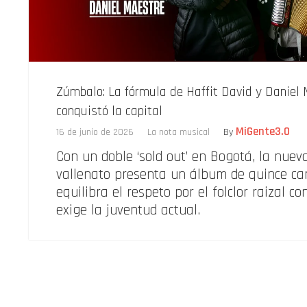
Zúmbalo: La fórmula de Haffit David y Daniel
conquistó la capital
MiGente3.0
16 de junio de 2026
La nota musical
By
Con un doble ‘sold out’ en Bogotá, la nuev
vallenato presenta un álbum de quince ca
equilibra el respeto por el folclor raizal c
exige la juventud actual.