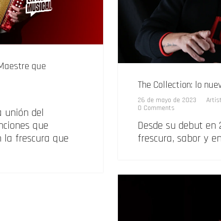
 Maestre que
The Collection: lo nu
26 de mayo de 2023
Artis
0 Comments
a unión del
nciones que
Desde su debut en 
on la frescura que
frescura, sabor y en