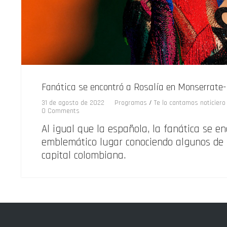
Fanática se encontró a Rosalía en Monserrate
31 de agosto de 2022
Programas
/
Te lo cantamos noticiero
0 Comments
Al igual que la española, la fanática se e
emblemático lugar conociendo algunos de l
capital colombiana.