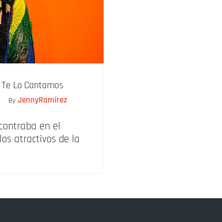
- Te Lo Cantamos
JennyRamírez
By
ncontraba en el
os atractivos de la