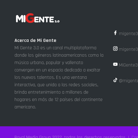
migente3
Acerca de Mi Gente
Mi Gente 3.0 es un canal multiplataforma
migente3
donde los géneros latinoamericanos como la
música urbana, popular y vallenato
MiGente3
convergen en un espacio dedicado a exaltar
los nuevos talentos. Es una ventana
@migente
interactiva, que unida a las redes sociales,
brinda entretenimiento a millones de
hogares en más de 12 países del continente
americano.
Royal Media Group 2022, todos los derechos reservados |
Cop