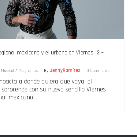
egional mexicano y el urbano en Viernes 13 –
JennyRamírez
 Musical
/
Programas
By
0 Comments
mpacta a donde quiera que vaya, el
sorprende con su nuevo sencillo Viernes
onal mexicano…