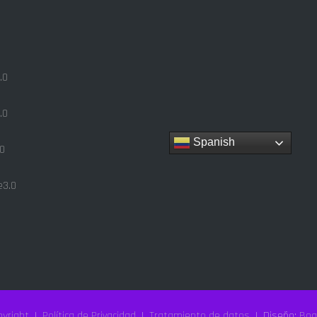
.0
.0
Spanish
0
3.0
yright
|
Política de Privacidad
|
Tratamiento de datos
| Diseño:
Bog