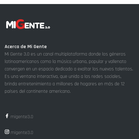
Acerca de Mi Gente
Mi Gente 3.0 es un canal multiplataforma donde los géneros
latinoamericanos como la música urbana, popular y vallenato
convergen en un espacio dedicado a exaltar los nuevos talentos.
Es una ventana interactiva, que unida a las redes sociales,
brinda entretenimiento a millones de hogares en más de 12
países del continente americano.
migente3.0
migente3.0