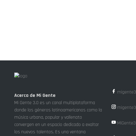
migente3
Acerca de Mi Gente
Mi Gente 3.0 es un canal multiplataforma
migente3
donde los géneros latinoamericanos como la
música urbana, popular y vallenato
MiGente3
convergen en un espacio dedicado a exaltar
los nuevos talentos. Es una ventana