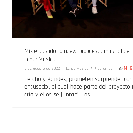
Mix entusado, la nueva propuesta musical de 
Lente Musical
Mi G
5 de agosto de 2022
Lente Musical
/
Programas
By
Fercho y Kandex, prometen sorprender con
entusado’, el cual hace parte del proyecto 
cría y ellos se juntan’. Los…