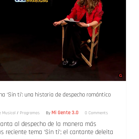
a ‘Sin ti’: una historia de despecho romántico
Mi Gente 3.0
e Musical
/
Programas
By
0 Comments
canta al despecho de la manera más
 reciente tema ‘Sin ti’; el cantante deleita