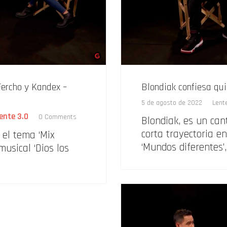
Fercho y Kandex –
Blondiak confiesa qui
5 de agosto de 2022
Lent
ente 3.0
0 Comments
Blondiak, es un ca
corta trayectoria e
 el tema ‘Mix
‘Mundos diferentes’
musical ‘Dios los