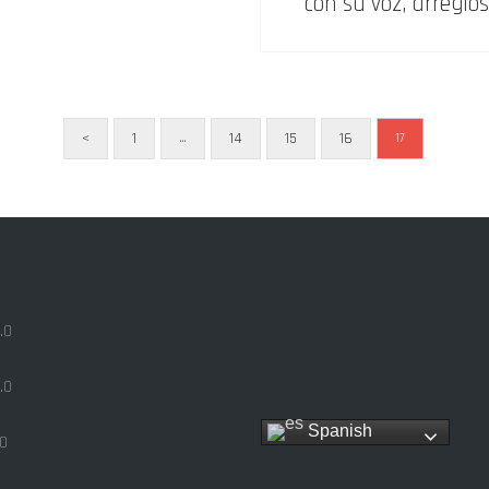
con su voz, arreglo
<
1
14
15
16
…
17
.0
.0
Spanish
0