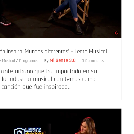
én inspiró ‘Mundos diferentes’ – Lente Musical
Mi Gente 3.0
e Musical
/
Programas
By
0 Comments
ntante urbano que ha impactado en su
n la industria musical con temas como
, canción que fue inspirada…